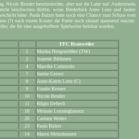
, Nicole Bender hereinrutschte, aber nur die Latte traf. Andererseits
ch nicht beschweren dürfen, wenn Biederbick Anne Lenz und Janine
geschickt hätte. Paula Balzer hatte noch eine Chance zum Schuss vom
ann (?) nach einem Konter die Partie noch einmal spannend machte.
eiler, die für eine ausgebufftere Spielweise belohnt wurden.
FFC Brauweiler
1
Marina Hergenröther (TW)
2
Jeanette Blöhmen
4
Mareike Commotio
7
Janine Grewe
8
Anne-Katrin Lenz (C)
9
Frauke Renner
10
Nicole Bender
11
Bilgin Defterli
18
Melanie Lenninghausen
20
Carmen Wolter
23
Paula Balzer
14
Maren Meinshausen