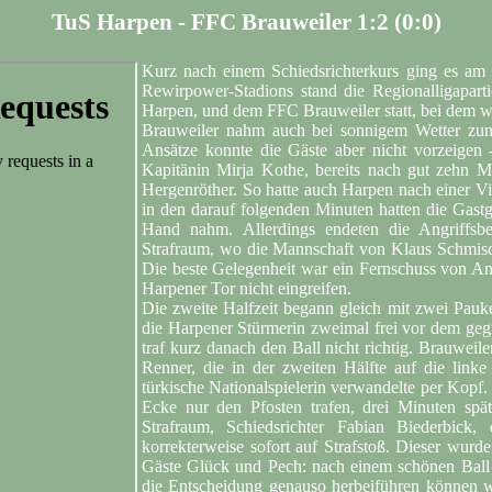
TuS Harpen - FFC Brauweiler 1:2 (0:0)
Kurz nach einem Schiedsrichterkurs ging es a
Rewirpower-Stadions stand die Regionalligapa
Harpen, und dem FFC Brauweiler statt, bei dem woh
Brauweiler nahm auch bei sonnigem Wetter zunäc
Ansätze konnte die Gäste aber nicht vorzeigen 
Kapitänin Mirja Kothe, bereits nach gut zehn 
Hergenröther. So hatte auch Harpen nach einer Vi
in den darauf folgenden Minuten hatten die Gastg
Hand nahm. Allerdings endeten die Angriffsb
Strafraum, wo die Mannschaft von Klaus Schmisch
Die beste Gelegenheit war ein Fernschuss von An
Harpener Tor nicht eingreifen.
Die zweite Halfzeit begann gleich mit zwei Pauk
die Harpener Stürmerin zweimal frei vor dem gegn
traf kurz danach den Ball nicht richtig. Brauweil
Renner, die in der zweiten Hälfte auf die linke
türkische Nationalspielerin verwandelte per Kopf.
Ecke nur den Pfosten trafen, drei Minuten spä
Strafraum, Schiedsrichter Fabian Biederbick, 
korrekterweise sofort auf Strafstoß. Dieser wurd
Gäste Glück und Pech: nach einem schönen Ball v
die Entscheidung genauso herbeiführen können w