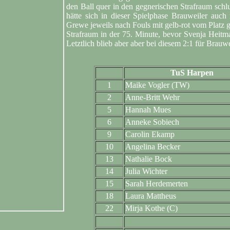
den Ball quer in den gegnerischen Strafraum schlug
hätte sich in dieser Spielphase Brauweiler au
Grewe jeweils nach Fouls mit gelb-rot vom Platz 
Strafraum in der 75. Minute, bevor Svenja Heitm
Letztlich blieb aber aber bei diesem 2:1 für Brauw
TuS Harpen
1
Maike Vogler (TW)
2
Anne-Britt Wehr
5
Hannah Mues
6
Anneke Sobiech
9
Carolin Ekamp
10
Angelina Becker
13
Nathalie Bock
14
Julia Wichter
15
Sarah Herdemerten
18
Laura Mattheus
22
Mirja Kothe (C)