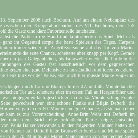
m 13. September 2008 nach Bochum. Auf um einem Nebenplatz des
rtie zwischen dem Kooperationspartner des VfL Bochums, dem TuS
l die Gäste eine klare Favoritenrolle innehatten.
hst die Partie in die Hand und kontrollierte das Spiel. Mehr als
- ganz im Gegenteil sorgte die beste Spielerin des Tages, Harpens
Minuten immer wieder für Angriffsversuche auf das Tor von Marina
ertelstunde die erste Chance, scheiterte aber knapp per Kopf. Gerade
eber ein paar Gelegenheiten, bis Brauweiler wieder die Partie in die
emühungen des Gastes fast ausschließlich vor dem gegnerischen
ke gegen eine gute Defensive zu umständlich und ideenlos agierte.
ne Lenz kurz vor der Pause, aber auch hier musste Maike Vogler im
enschlägen durch Carolin Ekamp: In der 47. und 48. Minute tauchte
erischen Tor auf, scheiterte aber im ersten Fall an Hergenröther und
er war hingegen einfach geschickter: in der 54. Minute schlug Frauke
 Seite gewechselt war, eine schöne Flanke auf Bilgin Defterli, die
 Harpen vergab in der 60. Minute eine gute Chance, als sie nach einer
ter kam es zur Vorentscheidung: Anne-Britt Wehr traf Defterli im
der unter dem Strich eine ordentliche Partie zeigte, entschied
e von Paula Balzer verwandelt. In den folgenden Minuten hatten die
on Renner auf Defterli hätte Brauweiler bereits eine Minute später
ie in der 70. Minute, als Maren Meinshausen von der rechten Seite