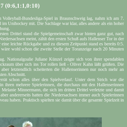
 (0:6,1:1,0:10)
 Volleyball-Bundesliga-Spiel in Braunschweig lag, nahm ich am 7.
im Unihockey mit. Die Sachlage war klar, alles andere als ein hoher
chung.
ersten Drittel stand die Spielgemeinschaft zwar hinten ganz gut, nach
 Niedersachsen meint, zählt den ersten Schuß aufs Hallenser Tor in der
 eine leichte Rückgabe und zu diesem Zeitpunkt stand es bereits 0:5.
äre wohl schon die zweite Stelle der Toranzeige nach 20 Minuten
ag. Nationalgoalie Juliane Künzel zeigte sich von ihrer spendablen
kraum über sich ins Tor rollen ließ - Oliver Kahn läßt grüßen. Die
 aber letztendlich scheiterten die Hallenserinnen nur noch mehr an
ten Abschnitt.
errät schon alles über den Spielverlauf. Unter dem Strich war die
in ihren mehrere Spielerinnen, die durchaus mit den Hallenserinnen
Melanie Minnermann, die sich im dritten Drittel verletzte und damit
aber andererseits hatten die Niedersachsen immer auch Spielerinnen
eau haben. Praktisch spielten sie damit über die gesamte Spielzeit in