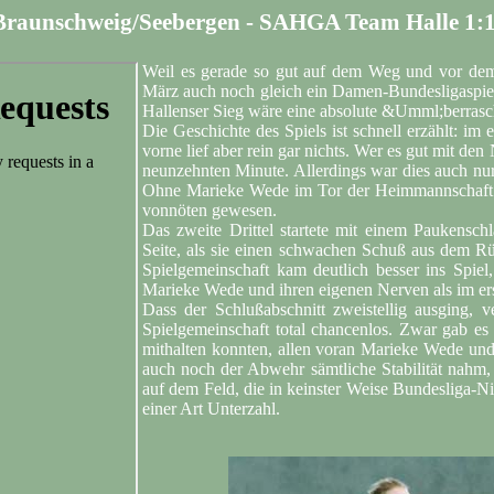
raunschweig/Seebergen - SAHGA Team Halle 1:17
Weil es gerade so gut auf dem Weg und vor dem
März auch noch gleich ein Damen-Bundesligaspiel 
Hallenser Sieg wäre eine absolute &Umml;berras
Die Geschichte des Spiels ist schnell erzählt: im 
vorne lief aber rein gar nichts. Wer es gut mit den
neunzehnten Minute. Allerdings war dies auch nur
Ohne Marieke Wede im Tor der Heimmannschaft w
vonnöten gewesen.
Das zweite Drittel startete mit einem Paukenschl
Seite, als sie einen schwachen Schuß aus dem Rüc
Spielgemeinschaft kam deutlich besser ins Spiel,
Marieke Wede und ihren eigenen Nerven als im ers
Dass der Schlußabschnitt zweistellig ausging, v
Spielgemeinschaft total chancenlos. Zwar gab es 
mithalten konnten, allen voran Marieke Wede und 
auch noch der Abwehr sämtliche Stabilität nahm, 
auf dem Feld, die in keinster Weise Bundesliga-Niv
einer Art Unterzahl.