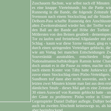
Zuschauern flachste, war selbst nach elf Minuten
es eine knappe Viertelstunde, bis die Partie 
Runnestig in die Bande, die folgende Zeitstrafe 
Svensson nach einem Stockschlag auf die Sünder
Delborn-Pass schaffte Runnestig den Anschlusstre
alten Zweitoreabstand wieder her, der Treffer war
den Ball an der Bande auf Höhe der Torlinie e
Möllersten von den Beinen gesäbelt - dementsprec
Tor zu laufen und freistehend Allgulander mit e
Schlag - kaum war diese Szene verdaut, ging es
durch einen springenden Verteidiger geblockt, di
wie am Vortag bei manchen Entscheidungen Zwei
Souveränität ausstrahlen, entschieden f
Nationalmannschaftskollegen Ramsin keine Chanc
doch anstatt es in die Pause zu retten, machte s
nach einem Konter von Täby hatte Jurkiewicz den
zuvor einen Stockschlag eines Pixbo-Verteidiger
Sundborn traf dann aber recht souverän, auch 
letzten zwei Minuten könnte man fast aus dem erst
dämlichen Strafe - dieses Mal gab es eine Zeits
30 einen Auswurf von Ramsin geblockt hatte - un
der Gäste zu profitieren: Pixbo verlor in Unte
Gegenspieler Daniel Dalbjer auflegte, Dalbjer be
auch im zweiten Abschnitt keineswegs so, als hä
aber beeindruckend.