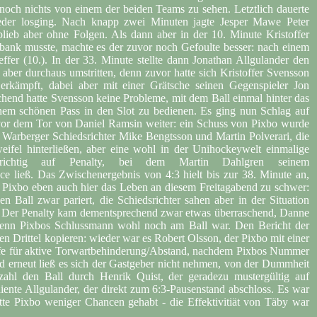
 noch nichts von einem der beiden Teams zu sehen. Letztlich dauerte
wieder losging. Nach knapp zwei Minuten jagte Jesper Mawe Peter
blieb aber ohne Folgen. Als dann aber in der 10. Minute Kristoffer
bank musste, machte es der zuvor noch Gefoulte besser: nach einem
ffer (10.). In der 33. Minute stellte dann Jonathan Allgulander den
 aber durchaus umstritten, denn zuvor hatte sich Kristoffer Svensson
rkämpft, dabei aber mit einer Grätsche seinen Gegenspieler Jon
hend hatte Svensson keine Probleme, mit dem Ball einmal hinter das
inem schönen Pass in den Slot zu bedienen. Es ging nun Schlag auf
 vor dem Tor von Daniel Ramsin weiter: ein Schuss von Pixbo wurde
e Warberger Schiedsrichter Mike Bengtsson und Martin Polverari, die
fel hinterließen, aber eine wohl in der Unihockeywelt einmalige
olgerichtig auf Penalty, bei dem Martin Dahlgren seinem
e ließ. Das Zwischenergebnis von 4:3 hielt bis zur 38. Minute an,
ich Pixbo eben auch hier das Leben an diesem Freitagabend zu schwer:
 Ball zwar pariert, die Schiedsrichter sahen aber in der Situation
s. Der Penalty kam dementsprechend zwar etwas überraschend, Danne
wenn Pixbos Schlussmann wohl noch am Ball war. Den Bericht der
en Drittel kopieren: wieder war es Robert Olsson, der Pixbo mit einer
trafe für aktive Torwartbehinderung/Abstand, nachdem Pixbos Nummer
d erneut ließ es sich der Gastgeber nicht nehmen, von der Dummheit
rzahl den Ball durch Henrik Quist, der geradezu mustergültig auf
diente Allgulander, der direkt zum 6:3-Pausenstand abschloss. Es war
tte Pixbo weniger Chancen gehabt - die Effektivitiät von Täby war