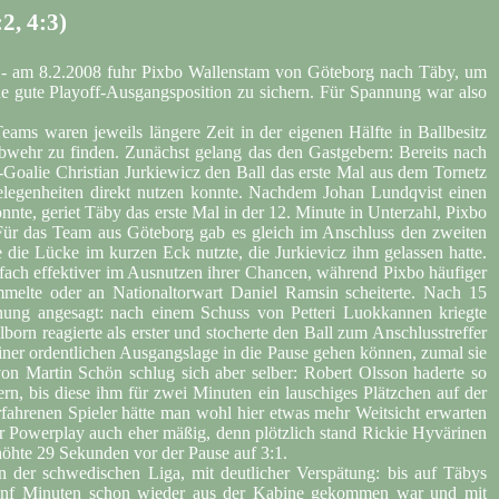
2, 4:3)
- am 8.2.2008 fuhr Pixbo Wallenstam von Göteborg nach Täby, um
e gute Playoff-Ausgangsposition zu sichern. Für Spannung war also
Teams waren jeweils längere Zeit in der eigenen Hälfte in Ballbesitz
bwehr zu finden. Zunächst gelang das den Gastgebern: Bereits nach
Goalie Christian Jurkiewicz den Ball das erste Mal aus dem Tornetz
elegenheiten direkt nutzen konnte. Nachdem Johan Lundqvist einen
nte, geriet Täby das erste Mal in der 12. Minute in Unterzahl, Pixbo
. Für das Team aus Göteborg gab es gleich im Anschluss den zweiten
e die Lücke im kurzen Eck nutzte, die Jurkievicz ihm gelassen hatte.
nfach effektiver im Ausnutzen ihrer Chancen, während Pixbo häufiger
emmelte oder an Nationaltorwart Daniel Ramsin scheiterte. Nach 15
ung angesagt: nach einem Schuss von Petteri Luokkannen kriegte
born reagierte als erster und stocherte den Ball zum Anschlusstreffer
einer ordentlichen Ausgangslage in die Pause gehen können, zumal sie
n Martin Schön schlug sich aber selber: Robert Olsson haderte so
ern, bis diese ihm für zwei Minuten ein lauschiges Plätzchen auf der
rfahrenen Spieler hätte man wohl hier etwas mehr Weitsicht erwarten
 Powerplay auch eher mäßig, denn plötzlich stand Rickie Hyvärinen
höhte 29 Sekunden vor der Pause auf 3:1.
in der schwedischen Liga, mit deutlicher Verspätung: bis auf Täbys
 fünf Minuten schon wieder aus der Kabine gekommen war und mit