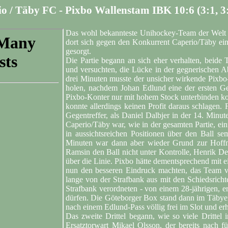
o / Täby FC - Pixbo Wallenstam IBK 10:6 (3:1, 3:
Das wohl bekannteste Unihockey-Team der Welt 
dort sich gegen den Konkurrent Caperio/Täby ein
gesorgt.
Die Partie begann an sich eher verhalten, beide 
und versuchten, die Lücke in der gegnerischen A
drei Minuten musste der unsicher wirkende Pixbo-
holen, nachdem Johan Edlund eine der ersten G
Pixbo-Konter nur mit hohem Stock unterbinden kon
konnte allerdings keinen Profit daraus schlagen
Gegentreffer, als Daniel Dalbjer in der 14. Minut
Caperio/Täby war, wie in der gesamten Partie, ei
in aussichtsreichen Positionen über den Ball s
Minuten war dann aber wieder Grund zur Hoffn
Ramsin den Ball nicht unter Kontrolle, Henrik Del
über die Linie. Pixbo hätte dementsprechend mit 
nun den besseren Eindruck machten, das Team vo
lange von der Strafbank aus mit den Schiedsricht
Strafbank verordneten - von einem 28-jährigen, e
dürfen. Die Göteborger Box stand dann im Täbyer
nach einem Edlund-Pass völlig frei im Slot und er
Das zweite Drittel begann, wie so viele Drittel 
Ersatztorwart Mikael Olsson, der bereits nach