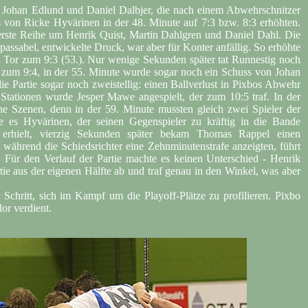
h Johan Edlund und Daniel Dalbjer, die nach einem Abwehrschnitzer
 von Ricke Hyvärinen in der 48. Minute auf 7:3 bzw. 8:3 erhöhten.
 erste Reihe um Henrik Quist, Martin Dahlgren und Daniel Dahl. Die
 passabel, entwickelte Druck, war aber für Konter anfällig. So erhöhte
n Tor zum 9:3 (53.). Nur wenige Sekunden später tat Runnestig noch
k zum 9:4, in der 55. Minute wurde sogar noch ein Schuss von Johan
ie Partie sogar noch zweistellig: einen Ballverlust in Pixbos Abwehr
 Stationen wurde Jesper Mawe angespielt, der zum 10:5 traf. In der
e Szenen, denn in der 59. Minute mussten gleich zwei Spieler der
te es Hyvärinen, der seinen Gegenspieler zu kräftig in die Bande
e erhielt, vierzig Sekunden später bekam Thomas Rappel einen
- während die Schiedsrichter eine Zehnminutenstrafe anzeigten, führt
e. Für den Verlauf der Partie machte es keinen Unterschied - Henrik
e aus der eigenen Hälfte ab und traf genau in den Winkel, was aber
Schritt, sich im Kampf um die Playoff-Plätze zu profilieren. Pixbo
or verdient.