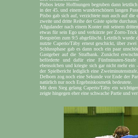
Pixbos letzte Hoffnungen begruben dann letztlic
in der 45. und einem wunderschönen langen Pass
Pixbo gab sich auf, verzichtete nun auch auf die
zweite und dritte Reihe der Gäste spielte durchaus
Allgulander nach einem Konter mit seinem dritte
etwas für sein Ego und verkürzte per Zorro-Tric
Borgström zum 9:5 abgefälscht. Letztlich wurde d
nutzte Caperio/Täby erneut geschickt, über zwei
Schlussphase gab es dann noch ein paar unschön
Gastgeber auf die Strafbank. Zunächst erwisch
beförderte und dafür eine Fünfminuten-Straf
ebensolchen und kriegte sich gar nicht mehr ein 
der Spielbericht lediglich eine Zweiminutenstraf
Delborn zog noch eine Sekunde vor Ende der Parti
natürlich nur noch Ergebniskosmetik bedeutete.
Mit dem Sieg gelang Caperio/Täby ein wichtiger 
zeigte hingegen eher eine schwache Partie und verl