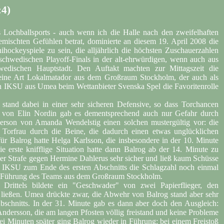
:4)
 Lochballsports - auch wenn ich die Halle nach den zweifelhaften
emischten Gefühlen betrat, dominierte an diesem 19. April 2008 die
nihockeyspiele zu sein, die alljährlich die höchsten Zuschauerzahlen
schwedischen Playoff-Finals in der alt-ehrwürdigen, wenn auch aus
wedischen Hauptstadt. Den Auftakt machten zur Mittagszeit die
h eine Art Lokalmatador aus dem Großraum Stockholm, der auch als
n IKSU aus Umea beim Wettanbieter Svenska Spel die Favoritenrolle
and dabei in einer sehr sicheren Defensive, so dass Torchancen
 von Elin Nordin gab es dementsprechend auch nur Gefahr durch
Person von Amanda Wendelstig einen solchen mustergültig vor: die
Torfrau durch die Beine, die dadurch einen etwas unglücklichen
r Balrog hatte Helga Karlsson, die insbesondere in der 10. Minute
 erste knifflige Situation hatte dann Balrog ab der 14. Minute zu
er Strafe gegen Hermine Dahlerus sehr sicher und ließ kaum Schüsse
n IKSU zum Ende des ersten Abschnitts die Schlagzahl noch einmal
ppen Führung des Teams aus dem Großraum Stockholm.
Drittels bildete ein "Geschwader" von zwei Papierflieger, den
 ließen. Umea drückte zwar, die Abwehr von Balrog stand aber sehr
bschnitts. In der 31. Minute gab es dann aber doch den Ausgleich:
dersson, die am langen Pfosten völlig freistand und keine Probleme
rei Minuten später ging Balrog wieder in Führung: bei einem Freistoß