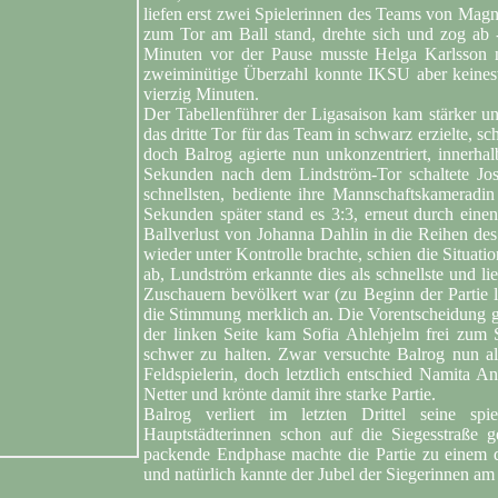
liefen erst zwei Spielerinnen des Teams von Mag
zum Tor am Ball stand, drehte sich und zog ab
Minuten vor der Pause musste Helga Karlsson 
zweiminütige Überzahl konnte IKSU aber keines
vierzig Minuten.
Der Tabellenführer der Ligasaison kam stärker un
das dritte Tor für das Team in schwarz erzielte, 
doch Balrog agierte nun unkonzentriert, innerha
Sekunden nach dem Lindström-Tor schaltete Jo
schnellsten, bediente ihre Mannschaftskameradin 
Sekunden später stand es 3:3, erneut durch einen
Ballverlust von Johanna Dahlin in die Reihen de
wieder unter Kontrolle brachte, schien die Situation
ab, Lundström erkannte dies als schnellste und li
Zuschauern bevölkert war (zu Beginn der Partie la
die Stimmung merklich an. Die Vorentscheidung g
der linken Seite kam Sofia Ahlehjelm frei zum 
schwer zu halten. Zwar versuchte Balrog nun al
Feldspielerin, doch letztlich entschied Namita 
Netter und krönte damit ihre starke Partie.
Balrog verliert im letzten Drittel seine sp
Hauptstädterinnen schon auf die Siegesstraße 
packende Endphase machte die Partie zu einem 
und natürlich kannte der Jubel der Siegerinnen a