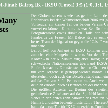
-Final: Balrog IK - IKSU (Umea) 3:5 (1:0, 1:1, 1
Der Globen, so etwas wie das gelobte Land des
Erlebnissen bei der Weltmeisterschaft 2006 mit g
Vorfreude, ein kleiner Teil der beiden Vereins-U
vorweisen können. Kurzum, es war Zeit für die 
Fotografensicht etwas dunkelen Halle der sch
Finalpartie der Frauen. Mit Balrog gab es auc
bestes Team der Ligasaison gegen die "Gäste" vo
innehatte.
Balrog ließ von Anfang an IKSU kommen und st
zunächst eher Mangelware waren. Vor dem Tor
Konter - in der 6. Minute trug aber Balrog in 
schwedische Nationalspielerin überwand IKSUs 
Eindruck machte. Die nächsten beiden Chancen fü
nur vom Torgehäuse gestoppt werden konnte. Die
überstehen, doch auch das Boxplay stand nach ein
auf das Tor von Sofia Pettersson zu. Auch wen
deutlich erhöhte, blieb es letztlich bei der kna
Die größten Aufreger zu Beginn des zweiten 
gedankenlose Zuschauer auf das Spielfeld landen
sicher in den ersten zehn Minuten des zweiten A
Hanna Lundström bediente mustergültig Therese An
hatte, das erste Tor für IKSU zu erzielen. Doch d