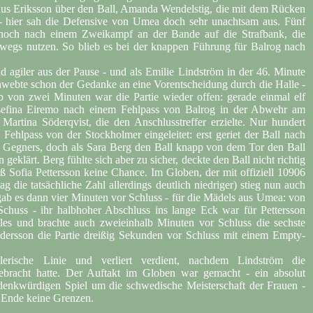
nus Eriksson über den Ball, Amanda Wendelstig, die mit dem Rücken
 - hier sah die Defensive von Umea doch sehr unachtsam aus. Fünf
noch nach einem Zweikampf an der Bande auf die Strafbank, die
wegs nutzen. So blieb es bei der knappen Führung für Balrog nach
d agiler aus der Pause - und als Emilie Lindström in der 46. Minute
schwebte schon der Gedanke an eine Vorentscheidung durch die Halle -
lb von zwei Minuten war die Partie wieder offen: gerade einmal elf
sefina Eiremo nach einem Fehlpass von Balrog in der Abwehr am
Martina Söderqvist, die den Anschlusstreffer erzielte. Nur hundert
 Fehlpass von der Stockholmer eingeleitet: erst geriet der Ball nach
s Gegners, doch als Sara Berg den Ball knapp von dem Tor den Ball
 geklärt. Berg fühlte sich aber zu sicher, deckte den Ball nicht richtig
eß Sofia Pettersson keine Chance. Im Globen, der mit offiziell 10906
g die tatsächliche Zahl allerdings deutlich niedriger) stieg nun auch
ab es dann vier Minuten vor Schluss - für die Mädels aus Umea: von
Schuss - ihr halbhoher Abschluss ins lange Eck war für Pettersson
les und brachte auch zweieinhalb Minuten vor Schluss die sechste
Andersson die Partie dreißig Sekunden vor Schluss mit einem Empty-
ielerische Linie und verliert verdient, nachdem Lindström die
gebracht hatte. Der Auftakt im Globen war gemacht - ein absolut
denkwürdigen Spiel um die schwedische Meisterschaft der Frauen -
m Ende keine Grenzen.