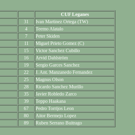
CUF Leganes
31
Ivan Martinez Ortega (TW)
4
Teemo Alatalo
7
Peter Skiden
11
Miguel Prieto Gomez (C)
15
Victor Sanchez Cubillo
16
Arvid Dahlström
19
Sergio Garces Sanchez
22
J. Ant. Manzanedo Fernandez
25
Magnus Olson
28
Ricardo Sanchez Murillo
35
Javier Robledo Zarco
39
Teppo Haakana
67
Pedro Torrijos Leon
80
Aitor Bermejo Lopez
89
Ruben Serrano Buitrago