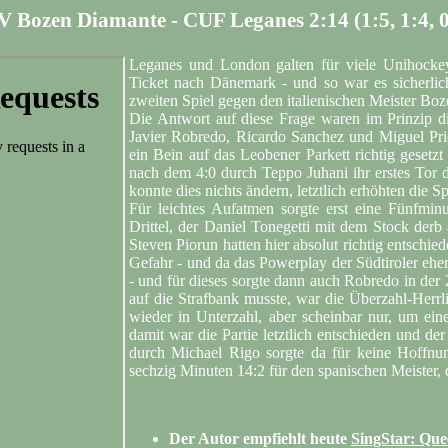
V Bozen Diamante - CUF Leganes 2:14 (1:5, 1:4, 0
Leganes und London galten für viele Unihockey
Ticket nach Dänemark - und so war es sicherlich
zweiten Spiel gegen den italienischen Meister Bo
Die Antwort auf diese Frage waren im Prinzip di
Javier Robredo, Ricardo Sanchez und Miguel Pri
ein Bein auf das Leobener Parkett richtig gesetzt
nach dem 4:0 durch Teppo Juhani ihr erstes Tor d
konnte dies nichts ändern, letztlich erhöhten di
Für leichtes Aufatmen sorgte erst eine Fünfmi
Drittel, der Daniel Tonegetti mit dem Stock derb
Steven Piorun hatten hier absolut richtig entschi
Gefahr - und da das Powerplay der Südtiroler eher
- und für dieses sorgte dann auch Robredo in der 
auf die Strafbank musste, war die Überzahl-Herrl
wieder in Unterzahl, aber scheinbar nur, um ei
damit war die Partie letztlich entschieden und de
durch Michael Rigo sorgte da für keine Hoffnu
sechzig Minuten 14:2 für den spanischen Meister, d
Der Autor empfiehlt heute
SingStar: Que