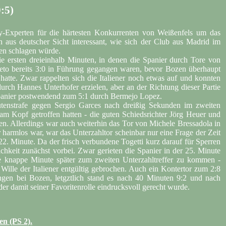
:5)
-Experten für die härtesten Konkurrenten von Weißenfels um das
 aus deutscher Sicht interessant, wie sich der Club aus Madrid im
zen schlagen würde.
e ersten dreieinhalb Minuten, in denen die Spanier durch Tore von
eto bereits 3:0 in Führung gegangen waren, bevor Bozen überhaupt
 hatte. Zwar rappelten sich die Italiener noch etwas auf und konnten
urch Hannes Unterhofer erzielen, aber an der Richtung dieser Partie
e Spanier postwendend zum 5:1 durch Bermejo Lopez.
nutenstrafe gegen Sergio Garces nach dreißig Sekunden im zweiten
 am Kopf getroffen hatten - die guten Schiedsrichter Jörg Heuer und
eden. Allerdings war auch weiterhin das Tor von Michele Bressadola in
 harmlos war, war das Unterzahltor scheinbar nur eine Frage der Zeit
22. Minute. Da der frisch verbundene Togetti kurz darauf für Sperren
ichkeit zunächst vorbei. Zwar gerieten die Spanier in der 25. Minute
ne knappe Minute später zum zweiten Unterzahltreffer zu kommen -
r Wille der Italiener entgültig gebrochen. Auch ein Kontertor zum 2:8
ngen bei Bozen, letgztlich stand es nach 40 Minuten 9:2 und nach
er damit seiner Favoritenrolle eindrucksvoll gerecht wurde.
en (PS 2).