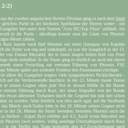
 2:2)
 aus der zweiten ungarischen Herren-Division ging es nach dem
Spiel
leichen Partie in der höchsten Spielklasse der Herren weiter - mit
r Gastgeber hier unter dem Namen "Ares HC/Top Floor" aufläuft. Als
avorit in die Partie - allerdings konnte man die Gäste von Phoenix
folger-Meute zählen.
z Rasz lauerte nach fünf Minuten auf einen Querpass von Kapitän
h die Partie war eng und umkämpft, so war der Ausgleich in der 13.
effer von Damas Muyahid, der in einen langen hohen Ball von Peter
ings nicht unhaltbar. In die Pause ging es letztlich so auch mit einem
Nemeth einen Freischlag zur erneuten Führung von Phoenix FSE
e Minute später aus zentraler Position den Pausenstand erledigte.
vor allem die Gastgeber zeigten viele (ungeahndete) Nicklichkeiten -
lich auf die Verliererstraße brachten: in der 22. Minute muste Tamas
 er seinen Gegner ohne jede Not in dessen Hälfte in die Bande
 die erneute Führung durch Rasz, der einen Abpraller von der Bande
 den etwas alternden Torkasten durch die Gegend trat und hier schon
ahnt zu werden. Aber letztlich war dies auch egal, auf die Strafbank
 das Match: auch Szabo hätte in der 26. Minute seinen Gegner nicht
er in der 28. Minute die Strafe beendete, beendete Phoenix auch die
 zu bleiben - Arpad Ilyes erhöhte auf 4:2. Auch wenn Muyahid aus
tzte Phoenix zwei weitere, völlig unnötige Überzahlspiele durch Rasz
 - je ein Treffer pro Team bedeutete den 4:7-Zwischenstand nach