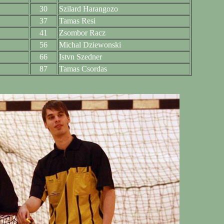
30
Szilard Harangozo
37
Tamas Resi
41
Zsombor Racz
56
Michal Dziewonski
66
Istvn Szedner
87
Tamas Csordas