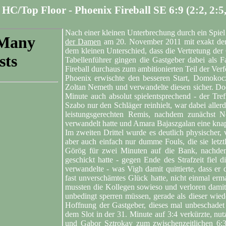
 HC/Top Floor - Phoenix Fireball SE 6:9 (2:2, 2:5,
Nach einer kleinen Unterbrechung durch ein Spiel
der Damen
am 20. November 2011 mit exakt der g
dem kleinen Unterschied, dass die Vertretung de
Tabellenführer gingen die Gastgeber dabei als F
Fireball durchaus zum ambitionierten Teil der Ver
Phoenix erwischte den besseren Start, Domokoc
Zoltan Nemeth und verwandelte diesen sicher. Doc
Minute auch absolut spielentsprechend - der Tr
Szabo nur den Schläger reinhielt, war dabei allerd
leistungsgerechten Remis, nachdem zunächst 
verwandelt hatte und Amara Bajaszgalan eine knapp
Im zweiten Drittel wurde es deutlich physischer, 
aber auch einfach nur dumme Fouls, die sie letzt
Görög für zwei Minuten auf die Bank, nachdem
geschickt hatte - gegen Ende des Strafzeit fiel
verwandelte - was Vigh damit quittierte, dass er
fast unverschämtes Glück hatte, nicht einmal erm
mussten die Kollegen sowieso und verloren damit
unbedingt sperren müssen, gerade als dieser wied
Hoffnung der Gastgeber, dieses mal unbeschadet
dem Slot in der 31. Minute auf 3:4 verkürzte, nu
und Gabor Sztrokay zum zwischenzeitlichen 6:3