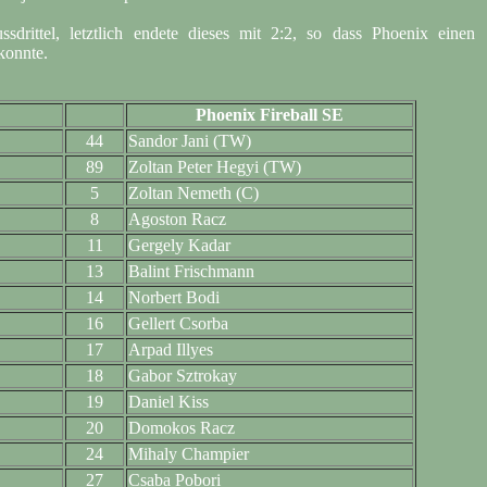
sdrittel, letztlich endete dieses mit 2:2, so dass Phoenix einen
konnte.
Phoenix Fireball SE
44
Sandor Jani (TW)
89
Zoltan Peter Hegyi (TW)
5
Zoltan Nemeth (C)
8
Agoston Racz
11
Gergely Kadar
13
Balint Frischmann
14
Norbert Bodi
16
Gellert Csorba
17
Arpad Illyes
18
Gabor Sztrokay
19
Daniel Kiss
20
Domokos Racz
24
Mihaly Champier
27
Csaba Pobori