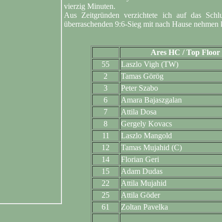
vierzig Minuten.
Aus Zeitgründen verzichtete ich auf das Schlus
überraschenden 9:6-Sieg mit nach Hause nehmen 
Ares HC / Top Floor
55
Laszlo Vigh (TW)
2
Tamas Görög
3
Peter Szabo
6
Amara Bajaszgalan
7
Attila Dosa
8
Gergely Kovacs
11
Laszlo Mangold
12
Tamas Mujahid (C)
14
Florian Geri
15
Adam Dudas
22
Attila Mujahid
25
Attila Göder
61
Zoltan Pavelka