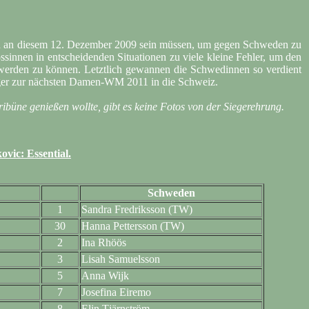
nnen an diesem 12. Dezember 2009 sein müssen, um gegen Schweden zu
nössinnen in entscheidenden Situationen zu viele kleine Fehler, um den
werden zu können. Letztlich gewannen die Schwedinnen so verdient
idiger zur nächsten Damen-WM 2011 in die Schweiz.
ribüne genießen wollte, gibt es keine Fotos von der Siegerehrung.
vic: Essential.
Schweden
1
Sandra Fredriksson (TW)
30
Hanna Pettersson (TW)
2
Ina Rhöös
3
Lisah Samuelsson
5
Anna Wijk
7
Josefina Eiremo
8
Elin Tjärnström