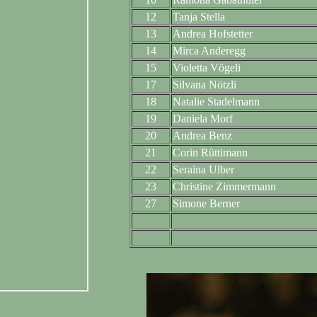
12
Tanja Stella
13
Andrea Hofstetter
14
Mirca Anderegg
15
Violetta Vögeli
17
Silvana Nötzli
18
Natalie Stadelmann
19
Daniela Morf
20
Andrea Benz
21
Corin Rüttimann
22
Seraina Ulber
23
Christine Zimmermann
27
Simone Berner