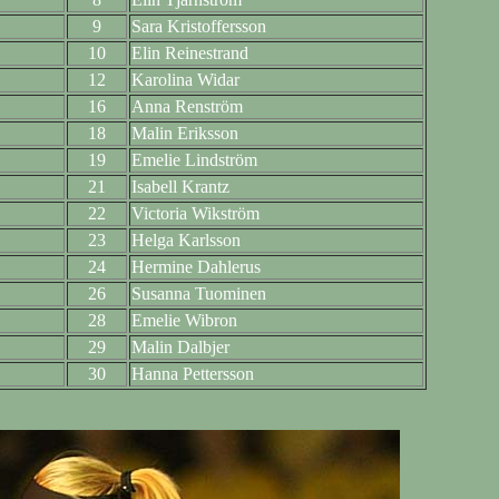
9
Sara Kristoffersson
10
Elin Reinestrand
12
Karolina Widar
16
Anna Renström
18
Malin Eriksson
19
Emelie Lindström
21
Isabell Krantz
22
Victoria Wikström
23
Helga Karlsson
24
Hermine Dahlerus
26
Susanna Tuominen
28
Emelie Wibron
29
Malin Dalbjer
30
Hanna Pettersson