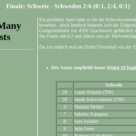
Finale: Schweiz - Schweden 2:6 (0:1, 2:4, 0:1)
Ein perfektes Spiel hätte es für die Schweizeri
bestehen - doch letztlich leisteten sich die Eidge
Gastgeberinnen vor 4500 Zuschauern gefährlich 
das Finale mit 6:2 und fahren nun als Titelverte
Da ich einfach mal ein Drittel Floorball von der T
Der Autor empfiehlt heute
Weird Al Yanko
Schweiz
28
Laura Tomatis (TW)
50
Sarah Schwendener (TW)
3
Daniela Stettler
7
Sabrina Arpagaus
8
Sara Schäfer
9
Julia Suter
10
Ramona Gabathuler